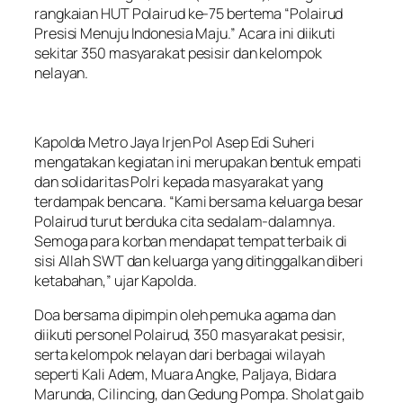
rangkaian HUT Polairud ke-75 bertema “Polairud
Presisi Menuju Indonesia Maju.” Acara ini diikuti
sekitar 350 masyarakat pesisir dan kelompok
nelayan.
Kapolda Metro Jaya Irjen Pol Asep Edi Suheri
mengatakan kegiatan ini merupakan bentuk empati
dan solidaritas Polri kepada masyarakat yang
terdampak bencana. “Kami bersama keluarga besar
Polairud turut berduka cita sedalam-dalamnya.
Semoga para korban mendapat tempat terbaik di
sisi Allah SWT dan keluarga yang ditinggalkan diberi
ketabahan,” ujar Kapolda.
Doa bersama dipimpin oleh pemuka agama dan
diikuti personel Polairud, 350 masyarakat pesisir,
serta kelompok nelayan dari berbagai wilayah
seperti Kali Adem, Muara Angke, Paljaya, Bidara
Marunda, Cilincing, dan Gedung Pompa. Sholat gaib