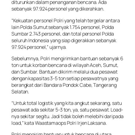
diturunkan dalam penanganan bencana. Ada
sebanyak 97.924 personel yang dikerahkan.
“Kekuatan personel Polri yang telah tergelar antara
lain Polda Sumut sebanyak 1.754 personel, Polda
Sumbar 2.743 personel, dan total personel Polda
seluruh Indonesia yang siap digerakkan sebanyak
97.924 personel,” ujarnya.
Sebelumnya, Polri mengirimkan bantuan sebanyak 6
ton untuk korban bencana di wilayah Aceh, Sumut,
dan Sumbar. Bantuan dikirim melalui dua pesawat
dengan kapasitas 3-5 ton setiap pesawatnya yang
berangkat dari Bandara Pondok Cabe, Tangerang
Selatan.
“Untuk total logistik yang kita angkut sekarang, satu
pesawat ada sekitar 5-3 ton, ya, satu pesawat. Load-
nya sekitar segitu. Jadi tidak boleh melebihi daripada
load,” kata Waastamaops Polri Irjen Laksana.
Polri mengirim bantuan untuk bencana di utara