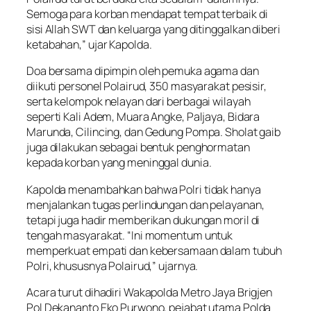
Semoga para korban mendapat tempat terbaik di
sisi Allah SWT dan keluarga yang ditinggalkan diberi
ketabahan,” ujar Kapolda.
Doa bersama dipimpin oleh pemuka agama dan
diikuti personel Polairud, 350 masyarakat pesisir,
serta kelompok nelayan dari berbagai wilayah
seperti Kali Adem, Muara Angke, Paljaya, Bidara
Marunda, Cilincing, dan Gedung Pompa. Sholat gaib
juga dilakukan sebagai bentuk penghormatan
kepada korban yang meninggal dunia.
Kapolda menambahkan bahwa Polri tidak hanya
menjalankan tugas perlindungan dan pelayanan,
tetapi juga hadir memberikan dukungan moril di
tengah masyarakat. “Ini momentum untuk
memperkuat empati dan kebersamaan dalam tubuh
Polri, khususnya Polairud,” ujarnya.
Acara turut dihadiri Wakapolda Metro Jaya Brigjen
Pol Dekananto Eko Purwono, pejabat utama Polda