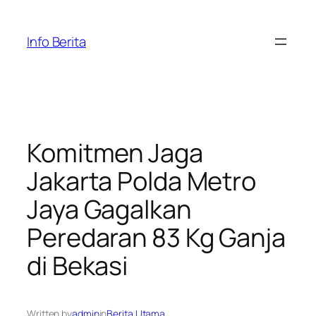
Skip
to
Info Berita
content
Komitmen Jaga
Jakarta Polda Metro
Jaya Gagalkan
Peredaran 83 Kg Ganja
di Bekasi
Written by
admin
in
Berita Utama