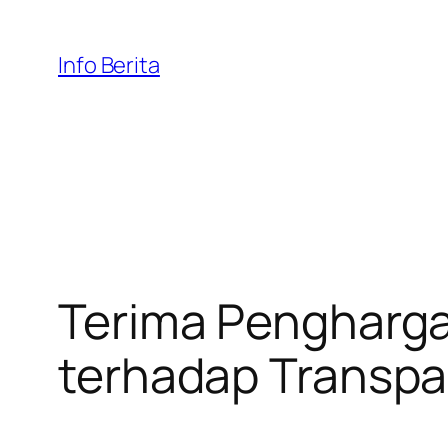
Skip
to
Info Berita
content
Terima Pengharga
terhadap Transpar