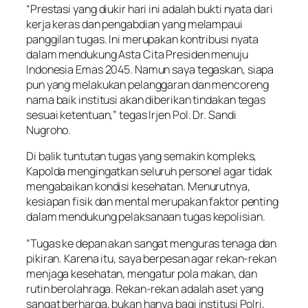
“Prestasi yang diukir hari ini adalah bukti nyata dari
kerja keras dan pengabdian yang melampaui
panggilan tugas. Ini merupakan kontribusi nyata
dalam mendukung Asta Cita Presiden menuju
Indonesia Emas 2045. Namun saya tegaskan, siapa
pun yang melakukan pelanggaran dan mencoreng
nama baik institusi akan diberikan tindakan tegas
sesuai ketentuan,” tegas Irjen Pol. Dr. Sandi
Nugroho.
Di balik tuntutan tugas yang semakin kompleks,
Kapolda mengingatkan seluruh personel agar tidak
mengabaikan kondisi kesehatan. Menurutnya,
kesiapan fisik dan mental merupakan faktor penting
dalam mendukung pelaksanaan tugas kepolisian.
“Tugas ke depan akan sangat menguras tenaga dan
pikiran. Karena itu, saya berpesan agar rekan-rekan
menjaga kesehatan, mengatur pola makan, dan
rutin berolahraga. Rekan-rekan adalah aset yang
sangat berharga, bukan hanya bagi institusi Polri,