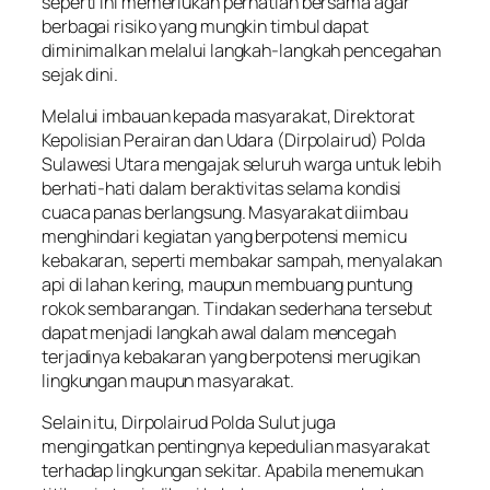
seperti ini memerlukan perhatian bersama agar
berbagai risiko yang mungkin timbul dapat
diminimalkan melalui langkah-langkah pencegahan
sejak dini.
Melalui imbauan kepada masyarakat, Direktorat
Kepolisian Perairan dan Udara (Dirpolairud) Polda
Sulawesi Utara mengajak seluruh warga untuk lebih
berhati-hati dalam beraktivitas selama kondisi
cuaca panas berlangsung. Masyarakat diimbau
menghindari kegiatan yang berpotensi memicu
kebakaran, seperti membakar sampah, menyalakan
api di lahan kering, maupun membuang puntung
rokok sembarangan. Tindakan sederhana tersebut
dapat menjadi langkah awal dalam mencegah
terjadinya kebakaran yang berpotensi merugikan
lingkungan maupun masyarakat.
Selain itu, Dirpolairud Polda Sulut juga
mengingatkan pentingnya kepedulian masyarakat
terhadap lingkungan sekitar. Apabila menemukan