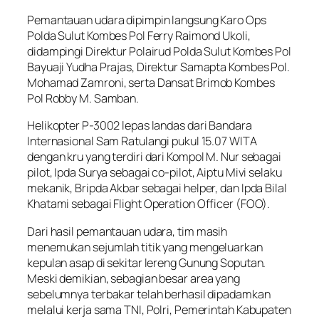
Pemantauan udara dipimpin langsung Karo Ops
Polda Sulut Kombes Pol Ferry Raimond Ukoli,
didampingi Direktur Polairud Polda Sulut Kombes Pol
Bayuaji Yudha Prajas, Direktur Samapta Kombes Pol.
Mohamad Zamroni, serta Dansat Brimob Kombes
Pol Robby M. Samban.
Helikopter P-3002 lepas landas dari Bandara
Internasional Sam Ratulangi pukul 15.07 WITA
dengan kru yang terdiri dari Kompol M. Nur sebagai
pilot, Ipda Surya sebagai co-pilot, Aiptu Mivi selaku
mekanik, Bripda Akbar sebagai helper, dan Ipda Bilal
Khatami sebagai Flight Operation Officer (FOO).
Dari hasil pemantauan udara, tim masih
menemukan sejumlah titik yang mengeluarkan
kepulan asap di sekitar lereng Gunung Soputan.
Meski demikian, sebagian besar area yang
sebelumnya terbakar telah berhasil dipadamkan
melalui kerja sama TNI, Polri, Pemerintah Kabupaten