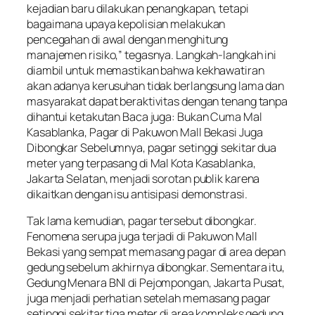
kejadian baru dilakukan penangkapan, tetapi
bagaimana upaya kepolisian melakukan
pencegahan di awal dengan menghitung
manajemen risiko,” tegasnya. Langkah-langkah ini
diambil untuk memastikan bahwa kekhawatiran
akan adanya kerusuhan tidak berlangsung lama dan
masyarakat dapat beraktivitas dengan tenang tanpa
dihantui ketakutan Baca juga: Bukan Cuma Mal
Kasablanka, Pagar di Pakuwon Mall Bekasi Juga
Dibongkar Sebelumnya, pagar setinggi sekitar dua
meter yang terpasang di Mal Kota Kasablanka,
Jakarta Selatan, menjadi sorotan publik karena
dikaitkan dengan isu antisipasi demonstrasi.
Tak lama kemudian, pagar tersebut dibongkar.
Fenomena serupa juga terjadi di Pakuwon Mall
Bekasi yang sempat memasang pagar di area depan
gedung sebelum akhirnya dibongkar. Sementara itu,
Gedung Menara BNI di Pejompongan, Jakarta Pusat,
juga menjadi perhatian setelah memasang pagar
setinggi sekitar tiga meter di area kompleks gedung.