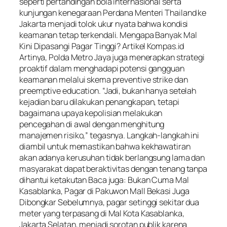
seperti pertandingan bola internasional serta
kunjungan kenegaraan Perdana Menteri Thailand ke
Jakarta menjadi tolok ukur nyata bahwa kondisi
keamanan tetap terkendali. Mengapa Banyak Mal
Kini Dipasangi Pagar Tinggi? Artikel Kompas.id
Artinya, Polda Metro Jaya juga menerapkan strategi
proaktif dalam menghadapi potensi gangguan
keamanan melalui skema preventive strike dan
preemptive education. “Jadi, bukan hanya setelah
kejadian baru dilakukan penangkapan, tetapi
bagaimana upaya kepolisian melakukan
pencegahan di awal dengan menghitung
manajemen risiko,” tegasnya. Langkah-langkah ini
diambil untuk memastikan bahwa kekhawatiran
akan adanya kerusuhan tidak berlangsung lama dan
masyarakat dapat beraktivitas dengan tenang tanpa
dihantui ketakutan Baca juga: Bukan Cuma Mal
Kasablanka, Pagar di Pakuwon Mall Bekasi Juga
Dibongkar Sebelumnya, pagar setinggi sekitar dua
meter yang terpasang di Mal Kota Kasablanka,
Jakarta Selatan, menjadi sorotan publik karena