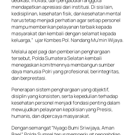
dedikasi, inovasi, dan pengabdian anggota
mendapatkan apresiasi dari institusi. Di sisi lain,
kedisiplinan, kesehatan fisik, dan kesehatan mental
harus tetap menjadi perhatian agar setiap personel
mampu memberikan pelayanan terbaik kepada
masyarakat dan kembali dengan selamat kepada
keluarga,” ujar Kombes Pol. Nandang Mu’min Wijaya.
Melalui apel pagi dan pemberian penghargaan
tersebut, Polda Sumatera Selatan kembali
menegaskan komitmennya membangun sumber
daya manusia Polri yang profesional, berintegritas,
dan berprestasi.
Penerapan sistem penghargaan yang objektif,
disiplin yang konsisten, serta kepedulian terhadap
kesehatan personel menjadi fondasi penting dalam
mewujudkan pelayanan kepolisian yang Presisi,
humanis, dan dipercaya masyarakat.
Dengan semangat “Nyago Bumi Sriwijaya, Aman
Bae!”, Polda Sumsel terus memperkuat pengabdian