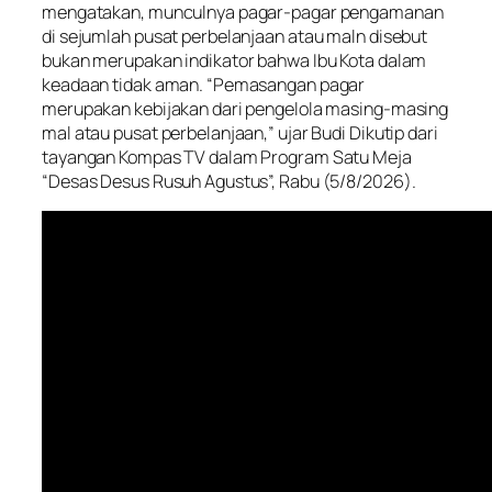
mengatakan, munculnya pagar-pagar pengamanan
di sejumlah pusat perbelanjaan atau maln disebut
bukan merupakan indikator bahwa Ibu Kota dalam
keadaan tidak aman. “Pemasangan pagar
merupakan kebijakan dari pengelola masing-masing
mal atau pusat perbelanjaan,” ujar Budi Dikutip dari
tayangan Kompas TV dalam Program Satu Meja
“Desas Desus Rusuh Agustus”, Rabu (5/8/2026).