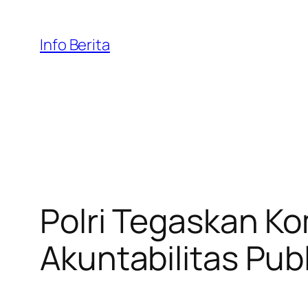
Skip
to
Info Berita
content
Polri Tegaskan K
Akuntabilitas Publ