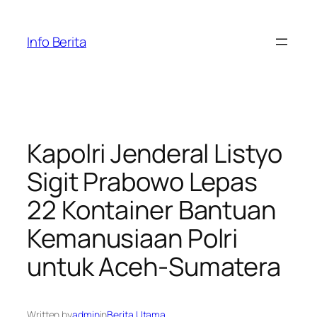
Skip
to
Info Berita
content
Kapolri Jenderal Listyo
Sigit Prabowo Lepas
22 Kontainer Bantuan
Kemanusiaan Polri
untuk Aceh-Sumatera
Written by
admin
in
Berita Utama