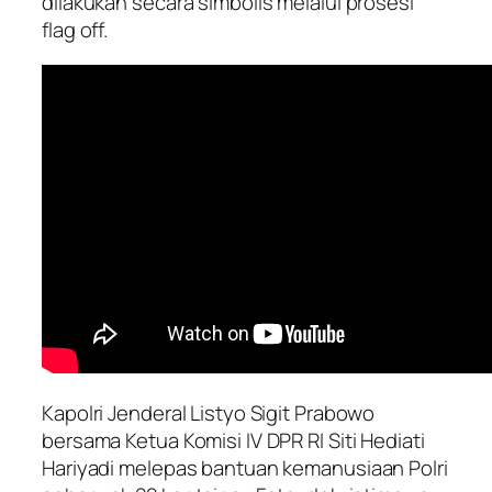
dilakukan secara simbolis melalui prosesi
flag off.
Kapolri Jenderal Listyo Sigit Prabowo
bersama Ketua Komisi IV DPR RI Siti Hediati
Hariyadi melepas bantuan kemanusiaan Polri