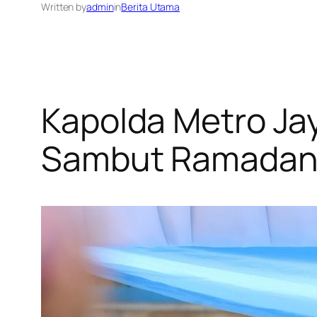
Written by
admin
in
Berita Utama
Kapolda Metro Ja
Sambut Ramada