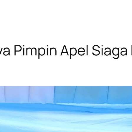
ya Pimpin Apel Siag
n