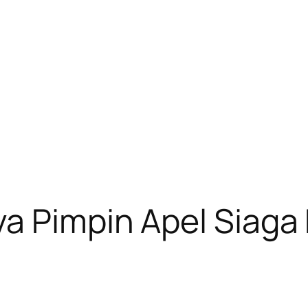
ya Pimpin Apel Siag
n