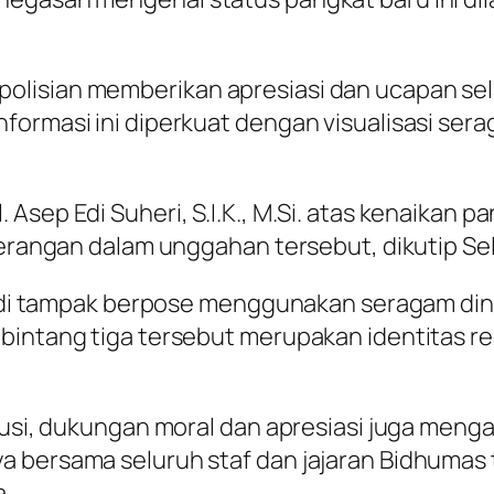
lisian memberikan apresiasi dan ucapan sela
formasi ini diperkuat dengan visualisasi ser
sep Edi Suheri, S.I.K., M.Si. atas kenaikan pa
eterangan dalam unggahan tersebut, dikutip Se
p Edi tampak berpose menggunakan seragam din
 bintang tiga tersebut merupakan identitas r
usi, dukungan moral dan apresiasi juga mengalir
a bersama seluruh staf dan jajaran Bidhuma
a