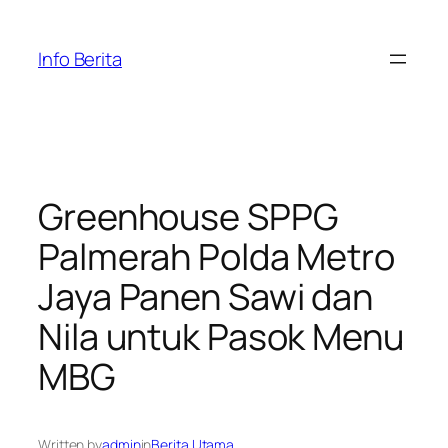
Skip
to
Info Berita
content
Greenhouse SPPG
Palmerah Polda Metro
Jaya Panen Sawi dan
Nila untuk Pasok Menu
MBG
Written by
admin
in
Berita Utama