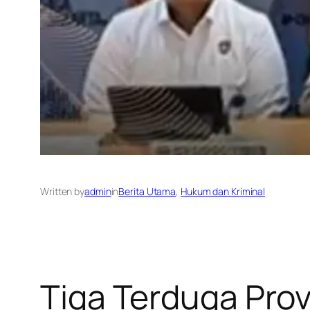
Written by
admin
in
Berita Utama
, 
Hukum dan Kriminal
Tiga Terduga Prov