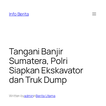
Skip
to
Info Berita
content
Tangani Banjir
Sumatera, Polri
Siapkan Ekskavator
dan Truk Dump
Written by
admin
in
Berita Utama