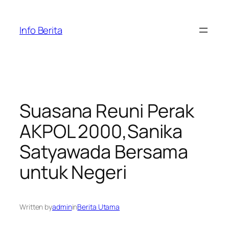
Skip
to
Info Berita
content
Suasana Reuni Perak
AKPOL 2000,Sanika
Satyawada Bersama
untuk Negeri
Written by
admin
in
Berita Utama