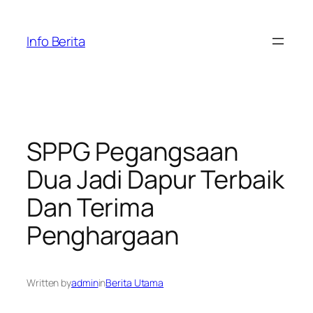
Skip
to
Info Berita
content
SPPG Pegangsaan
Dua Jadi Dapur Terbaik
Dan Terima
Penghargaan
Written by
admin
in
Berita Utama