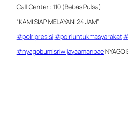
Call Center : 110 (Bebas Pulsa)
“KAMI SIAP MELAYANI 24 JAM”
#polripresisi
#polriuntukmasyarakat
#
#nyagobumisriwijayaamanbae
NYAGO B