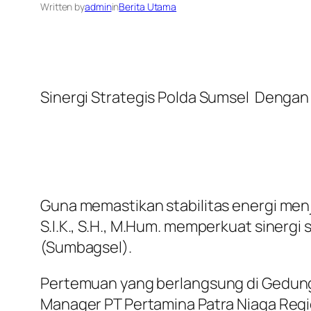
Written by
admin
in
Berita Utama
Sinergi Strategis Polda Sumsel Dengan
Guna memastikan stabilitas energi menje
S.I.K., S.H., M.Hum. memperkuat sinerg
(Sumbagsel).
Pertemuan yang berlangsung di Gedung P
Manager PT Pertamina Patra Niaga Regio