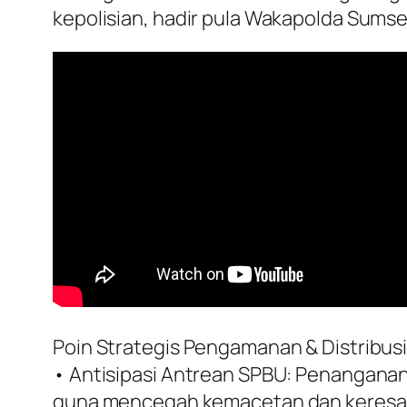
kepolisian, hadir pula Wakapolda Sumsel
Poin Strategis Pengamanan & Distribusi
• Antisipasi Antrean SPBU: Penanganan k
guna mencegah kemacetan dan keresa