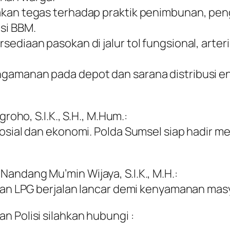
akan tegas terhadap praktik penimbunan, pen
si BBM.
ediaan pasokan di jalur tol fungsional, arter
amanan pada depot dan sarana distribusi ene
roho, S.I.K., S.H., M.Hum.:
osial dan ekonomi. Polda Sumsel siap hadir me
andang Mu’min Wijaya, S.I.K., M.H.:
 dan LPG berjalan lancar demi kenyamanan mas
n Polisi silahkan hubungi :