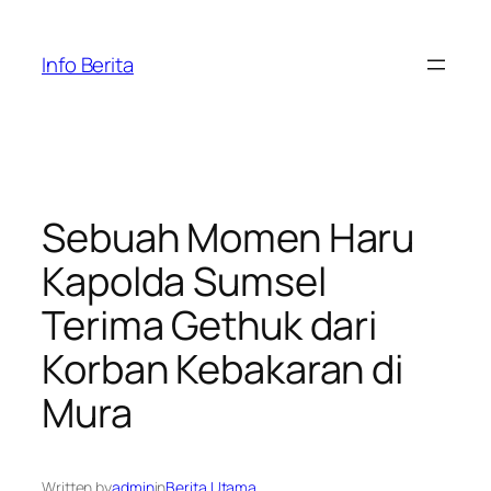
Skip
to
Info Berita
content
Sebuah Momen Haru
Kapolda Sumsel
Terima Gethuk dari
Korban Kebakaran di
Mura
Written by
admin
in
Berita Utama