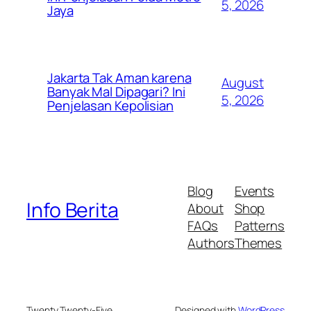
5, 2026
Jaya
Jakarta Tak Aman karena
August
Banyak Mal Dipagari? Ini
5, 2026
Penjelasan Kepolisian
Blog
Events
Info Berita
About
Shop
FAQs
Patterns
Authors
Themes
Twenty Twenty-Five
Designed with
WordPress