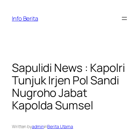
Skip
to
Info Berita
content
Sapulidi News : Kapolri
Tunjuk Irjen Pol Sandi
Nugroho Jabat
Kapolda Sumsel
Written by
admin
in
Berita Utama