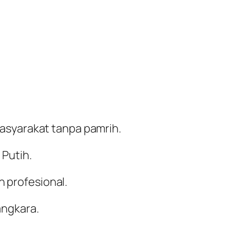
asyarakat tanpa pamrih.
 Putih.
n profesional.
angkara.