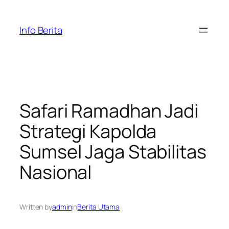
Skip
to
Info Berita
content
Safari Ramadhan Jadi
Strategi Kapolda
Sumsel Jaga Stabilitas
Nasional
Written by
admin
in
Berita Utama