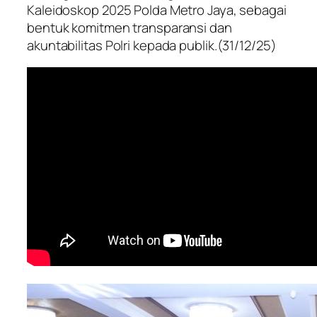
Kaleidoskop 2025 Polda Metro Jaya, sebagai
bentuk komitmen transparansi dan
akuntabilitas Polri kepada publik.(31/12/25)