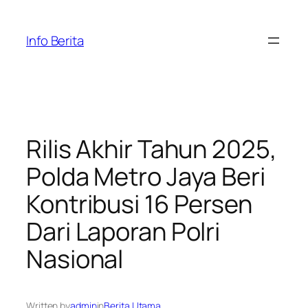
Skip
to
Info Berita
content
Rilis Akhir Tahun 2025,
Polda Metro Jaya Beri
Kontribusi 16 Persen
Dari Laporan Polri
Nasional
Written by
admin
in
Berita Utama