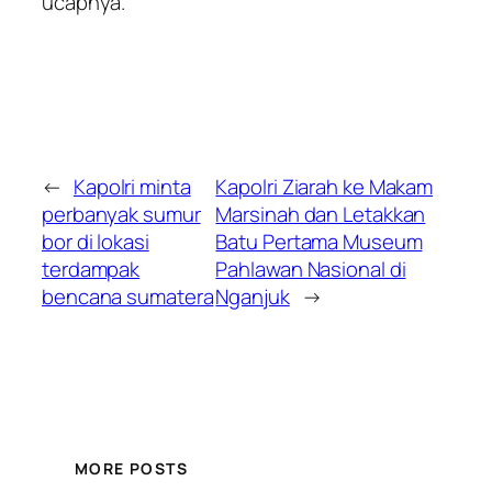
ucapnya.
←
Kapolri minta
Kapolri Ziarah ke Makam
perbanyak sumur
Marsinah dan Letakkan
bor di lokasi
Batu Pertama Museum
terdampak
Pahlawan Nasional di
bencana sumatera
Nganjuk
→
MORE POSTS