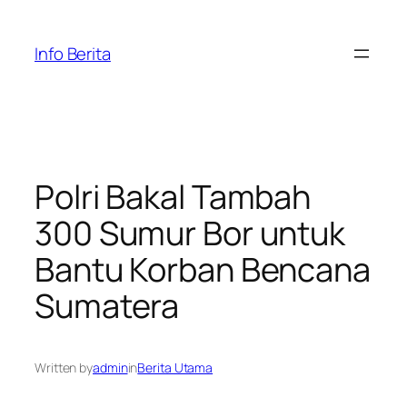
Skip
to
Info Berita
content
Polri Bakal Tambah
300 Sumur Bor untuk
Bantu Korban Bencana
Sumatera
Written by
admin
in
Berita Utama