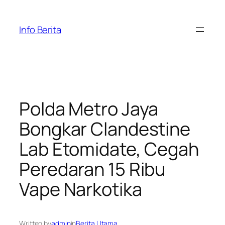
Skip
to
Info Berita
content
Polda Metro Jaya
Bongkar Clandestine
Lab Etomidate, Cegah
Peredaran 15 Ribu
Vape Narkotika
Written by
admin
in
Berita Utama