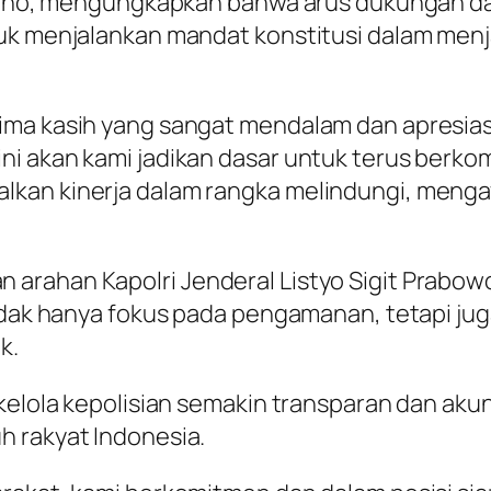
ugroho, mengungkapkan bahwa arus dukungan da
tuk menjalankan mandat konstitusi dalam men
rima kasih yang sangat mendalam dan apresias
ni akan kami jadikan dasar untuk terus berk
kan kinerja dalam rangka melindungi, mengay
arahan Kapolri Jenderal Listyo Sigit Prabowo,
 tidak hanya fokus pada pengamanan, tetapi j
k.
a kelola kepolisian semakin transparan dan ak
h rakyat Indonesia.