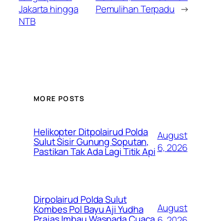
Jakarta hingga
Pemulihan Terpadu
→
NTB
MORE POSTS
Helikopter Ditpolairud Polda
August
Sulut Sisir Gunung Soputan,
6, 2026
Pastikan Tak Ada Lagi Titik Api
Dirpolairud Polda Sulut
August
Kombes Pol Bayu Aji Yudha
Prajas Imbau Waspada Cuaca
6, 2026