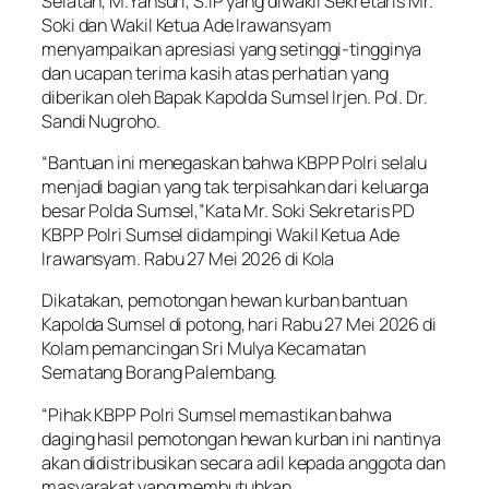
Selatan, M.Yansuri, S.IP yang diwakil Sekretaris Mr.
Soki dan Wakil Ketua Ade Irawansyam
menyampaikan apresiasi yang setinggi-tingginya
dan ucapan terima kasih atas perhatian yang
diberikan oleh Bapak Kapolda Sumsel Irjen. Pol. Dr.
Sandi Nugroho.
“Bantuan ini menegaskan bahwa KBPP Polri selalu
menjadi bagian yang tak terpisahkan dari keluarga
besar Polda Sumsel,”Kata Mr. Soki Sekretaris PD
KBPP Polri Sumsel didampingi Wakil Ketua Ade
Irawansyam. Rabu 27 Mei 2026 di Kola
Dikatakan, pemotongan hewan kurban bantuan
Kapolda Sumsel di potong, hari Rabu 27 Mei 2026 di
Kolam pemancingan Sri Mulya Kecamatan
Sematang Borang Palembang.
“Pihak KBPP Polri Sumsel memastikan bahwa
daging hasil pemotongan hewan kurban ini nantinya
akan didistribusikan secara adil kepada anggota dan
masyarakat yang membutuhkan,