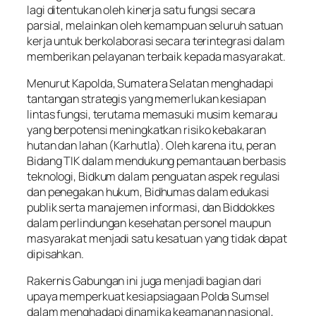
lagi ditentukan oleh kinerja satu fungsi secara
parsial, melainkan oleh kemampuan seluruh satuan
kerja untuk berkolaborasi secara terintegrasi dalam
memberikan pelayanan terbaik kepada masyarakat.
Menurut Kapolda, Sumatera Selatan menghadapi
tantangan strategis yang memerlukan kesiapan
lintas fungsi, terutama memasuki musim kemarau
yang berpotensi meningkatkan risiko kebakaran
hutan dan lahan (Karhutla). Oleh karena itu, peran
Bidang TIK dalam mendukung pemantauan berbasis
teknologi, Bidkum dalam penguatan aspek regulasi
dan penegakan hukum, Bidhumas dalam edukasi
publik serta manajemen informasi, dan Biddokkes
dalam perlindungan kesehatan personel maupun
masyarakat menjadi satu kesatuan yang tidak dapat
dipisahkan.
Rakernis Gabungan ini juga menjadi bagian dari
upaya memperkuat kesiapsiagaan Polda Sumsel
dalam menghadapi dinamika keamanan nasional,