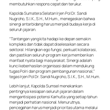
membutuhkan respons cepat dan terukur.
Kapolda Sumatera Selatan Irjen Pol Dr. Sandi
Nugroho, S.I.K., S.H., M.Hum., menegaskan bahwa
sinergi antarbidang harus menjadi budaya kerja di
seluruh jajaran.
“Tantangan yang kita hadapi ke depan semakin
kompleks dan tidak dapat diselesaikan secara
sektoral. Hilangkan ego fungsi, perkuat kolaborasi,
dan pastikan seluruh program kerja memberikan
manfaat nyata bagi masyarakat. Sinergi adalah
kunci keberhasilan organisasi dalam mendukung
tugas Polri dan program pembangunan nasional,”
tegas Irjen Pol Dr. Sandi Nugroho, S.I.K., S.H., M.Hum.
Lebih lanjut, Kapolda Sumsel menekankan
pentingnya kesiapan seluruh jajaran dalam
mengantisipasi potensi Karhutla yang setiap tahun
menjadi perhatian nasional. Menurutnya,
pencegahan harus menjadi prioritas utama melalui