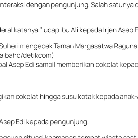
erinteraksi dengan pengunjung. Salah satun
nderal katanya,” ucap ibu Ali kepada Irjen Asep E
Edi Suheri mengecek Taman Margasatwa Ragu
Naibaho/detikcom)
pal Asep Edi sambil memberikan cokelat kepada
gikan cokelat hingga susu kotak kepada anak
a Asep Edi kepada pengunjung.
ngsung situasi keamanan tempat wisata saat 