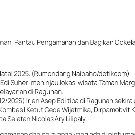
nan, Pantau Pengamanan dan Bagikan Cokela
Natal 2025. (Rumondang Naibaho/detikcom)
p Edi Suheri meninjau lokasi wisata Taman Ma
elayanan di Ragunan.
2/2025) Irjen Asep Edi tiba di Ragunan sekira 
Kombes I Ketut Gede Wijatmika, Dirpamobvit K
 Selatan Nicolas Ary Lilipaly.
ngamanan dan pelayanan yang ada di pintu m