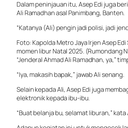
Dalam peninjauan itu, Asep Edi juga b
Ali Ramadhan asal Panimbang, Banten.
“Katanya (Ali) pengin jadi polisi, jadi je
Foto: Kapolda Metro Jaya Irjen Asep 
momen libur Natal 2025. (Rumondang 
“Jenderal Ahmad Ali Ramadhan, ya,” tim
“Iya, makasih bapak,” jawab Ali senang.
Selain kepada Ali, Asep Edi juga memba
elektronik kepada ibu-ibu.
“Buat belanja bu, selamat liburan,” kat
Adapun kegiatan ini untuk mengecek la