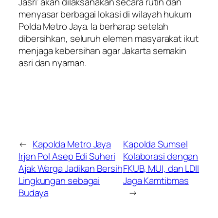
Jasri’ akan dilaksanakan secara rutin dan
menyasar berbagai lokasi di wilayah hukum
Polda Metro Jaya. Ia berharap setelah
dibersihkan, seluruh elemen masyarakat ikut
menjaga kebersihan agar Jakarta semakin
asri dan nyaman.
←
Kapolda Metro Jaya
Kapolda Sumsel
Irjen Pol Asep Edi Suheri
Kolaborasi dengan
Ajak Warga Jadikan Bersih
FKUB, MUI, dan LDII
Lingkungan sebagai
Jaga Kamtibmas
Budaya
→