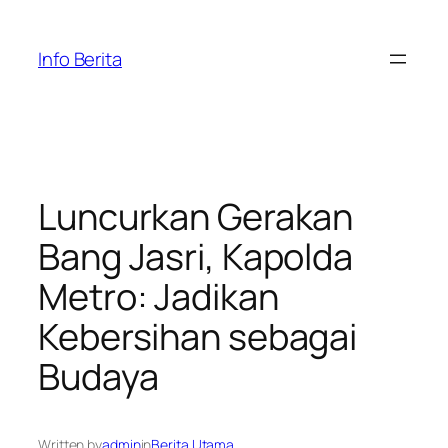
Skip
to
Info Berita
content
Luncurkan Gerakan
Bang Jasri, Kapolda
Metro: Jadikan
Kebersihan sebagai
Budaya
Written by
admin
in
Berita Utama