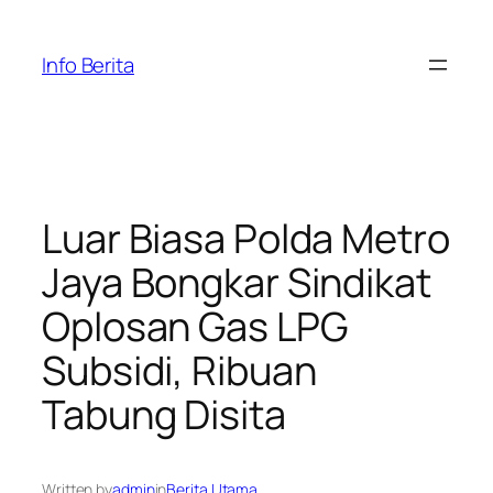
Skip
to
Info Berita
content
Luar Biasa Polda Metro
Jaya Bongkar Sindikat
Oplosan Gas LPG
Subsidi, Ribuan
Tabung Disita
Written by
admin
in
Berita Utama