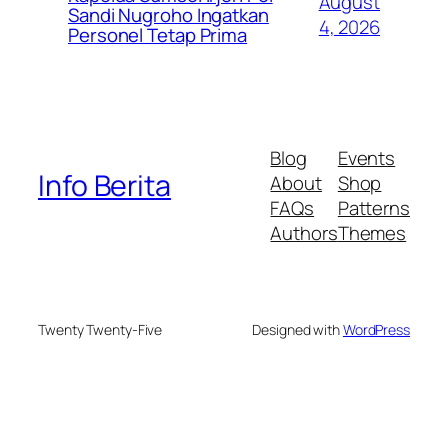
August
Sandi Nugroho Ingatkan
4, 2026
Personel Tetap Prima
Blog
Events
Info Berita
About
Shop
FAQs
Patterns
Authors
Themes
Twenty Twenty-Five
Designed with
WordPress