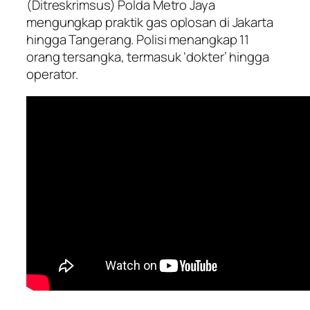
(Ditreskrimsus) Polda Metro Jaya
mengungkap praktik gas oplosan di Jakarta
hingga Tangerang. Polisi menangkap 11
orang tersangka, termasuk ‘dokter’ hingga
operator.