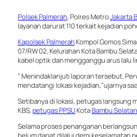
Polsek Palmerah
, Polres Metro
Jakarta 
layanan darurat 110 terkait kejadian p
Kapolsek Palmerah
Kompol Gomos Sima
07/RW 02, Kelurahan Kota Bambu Sela
kabel optik dan mengganggu arus lalu l
” Menindaklanjuti laporan tersebut, Pe
mendatangi lokasi kejadian,”ujarnya saa
Setibanya di lokasi, petugas langsun
KBS,
petugas PPSU
Kota
Bambu Selatan
Selama proses penanganan berlangsu
belum dapat dilalui demi keselamatan p