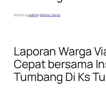
Written by
admin
in
Berita Utama
Laporan Warga Via
Cepat bersama In
Tumbang Di Ks T