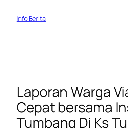
Skip
to
Info Berita
content
Laporan Warga Via
Cepat bersama In
Tumbang Di Ks T