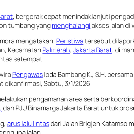
Barat
, bergerak cepat menindaklanjuti penga
ohon tumbang yang
menghalangi
akses jalan di
mora mengatakan,
Peristiwa
tersebut dilapork
tan, Kecamatan
Palmerah
,
Jakarta Barat
, di m
intas setempat.
rwira
Pengawas
Ipda Bambang K., S.H. bersama
t dikonfirmasi, Sabtu, 3/1/2026
g melakukan pengamanan area serta berkoord
,
dan PJU Binamarga Jakarta Barat untuk pro
ng,
arus lalu lintas
dari Jalan Brigjen Katamso m
engguna jalan.