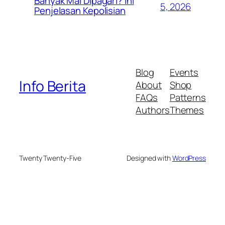
Banyak Mal Dipagari? Ini
5, 2026
Penjelasan Kepolisian
Blog
Events
Info Berita
About
Shop
FAQs
Patterns
Authors
Themes
Twenty Twenty-Five
Designed with
WordPress