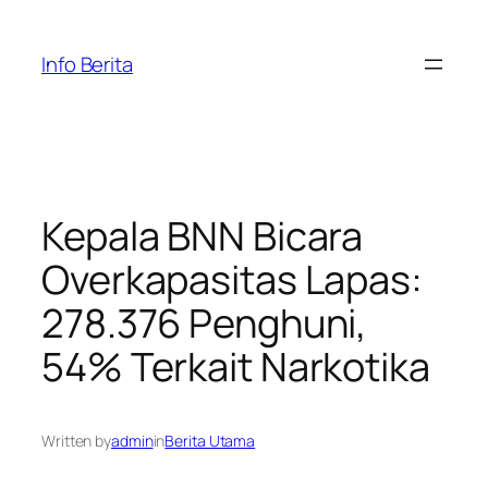
Skip
to
Info Berita
content
Kepala BNN Bicara
Overkapasitas Lapas:
278.376 Penghuni,
54% Terkait Narkotika
Written by
admin
in
Berita Utama