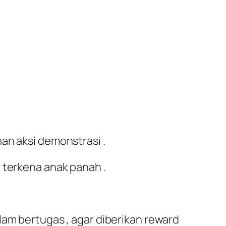
an aksi demonstrasi .
 terkena anak panah .
lam bertugas , agar diberikan reward