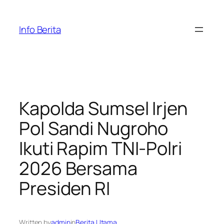
Skip
to
Info Berita
content
Kapolda Sumsel Irjen
Pol Sandi Nugroho
Ikuti Rapim TNI-Polri
2026 Bersama
Presiden RI
Written by
admin
in
Berita Utama