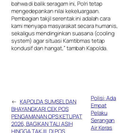
bahwa di balik seragam ini, Polri tetap
mengedepankan nilai kekeluargaan.
Pembagian takjil serentak ini adalah cara
kami menyapa masyarakat secara humanis,
sekaligus mendinginkan suasana (cooling
system) agar situasi Kamtibmas tetap
kondusif dan hangat,” tambah Kapolda.
Polisi: Ada
←
KAPOLDA SUMSEL DAN
Empat
BHAYANGKARI CEK POS
Pelaku
PENGAMANAN OPS KETUPAT
Serangan
2026, BAGIKAN TALI ASIH
Air Keras
HINGGA TAKJIL DI POS