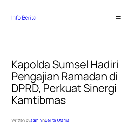
Skip
to
Info Berita
content
Kapolda Sumsel Hadiri
Pengajian Ramadan di
DPRD, Perkuat Sinergi
Kamtibmas
Written by
admin
in
Berita Utama