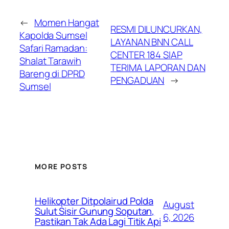
←
Momen Hangat
RESMI DILUNCURKAN,
Kapolda Sumsel
LAYANAN BNN CALL
Safari Ramadan:
CENTER 184 SIAP
Shalat Tarawih
TERIMA LAPORAN DAN
Bareng di DPRD
PENGADUAN
→
Sumsel
MORE POSTS
Helikopter Ditpolairud Polda
August
Sulut Sisir Gunung Soputan,
6, 2026
Pastikan Tak Ada Lagi Titik Api