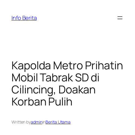
Skip
to
Info Berita
content
Kapolda Metro Prihatin
Mobil Tabrak SD di
Cilincing, Doakan
Korban Pulih
Written by
admin
in
Berita Utama