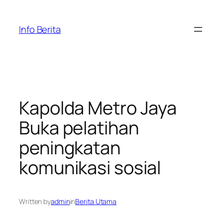
Skip
to
Info Berita
content
Kapolda Metro Jaya
Buka pelatihan
peningkatan
komunikasi sosial
Written by
admin
in
Berita Utama