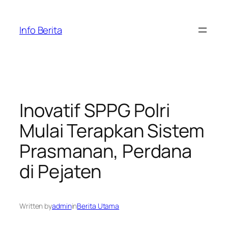
Skip
to
Info Berita
content
Inovatif SPPG Polri
Mulai Terapkan Sistem
Prasmanan, Perdana
di Pejaten
Written by
admin
in
Berita Utama