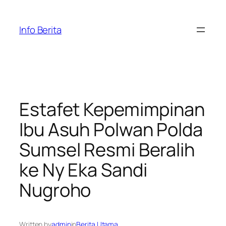
Skip
to
Info Berita
content
Estafet Kepemimpinan
Ibu Asuh Polwan Polda
Sumsel Resmi Beralih
ke Ny Eka Sandi
Nugroho
Written by
admin
in
Berita Utama