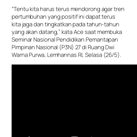
“Tentu kita harus terus mendorong agar tren
pertumbuhan yang positif ini dapat terus
kita jaga dan tingkatkan pada tahun-tahun
yang akan datang,” kata Ace saat membuka
Seminar Nasional Pendidikan Pemantapan
Pimpinan Nasional (P3N) 27 di Ruang Dwi
Warna Purwa, Lemhannas RI, Selasa (26/5).