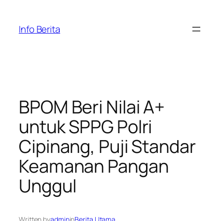
Skip
to
Info Berita
content
BPOM Beri Nilai A+
untuk SPPG Polri
Cipinang, Puji Standar
Keamanan Pangan
Unggul
Written by
admin
in
Berita Utama