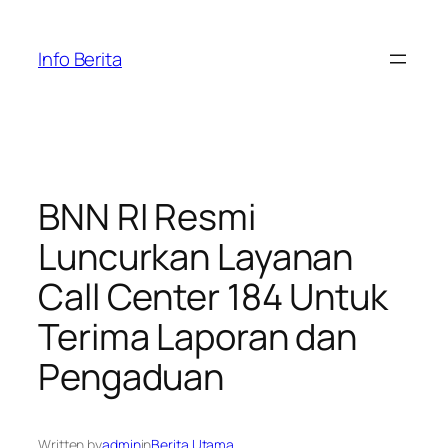
Skip
to
Info Berita
content
BNN RI Resmi
Luncurkan Layanan
Call Center 184 Untuk
Terima Laporan dan
Pengaduan
Written by
admin
in
Berita Utama