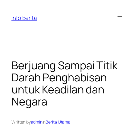
Skip
to
Info Berita
content
Berjuang Sampai Titik
Darah Penghabisan
untuk Keadilan dan
Negara
Written by
admin
in
Berita Utama