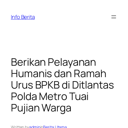
Skip
to
Info Berita
content
Berikan Pelayanan
Humanis dan Ramah
Urus BPKB di Ditlantas
Polda Metro Tuai
Pujian Warga
Written by
admin
in
Berita Utama