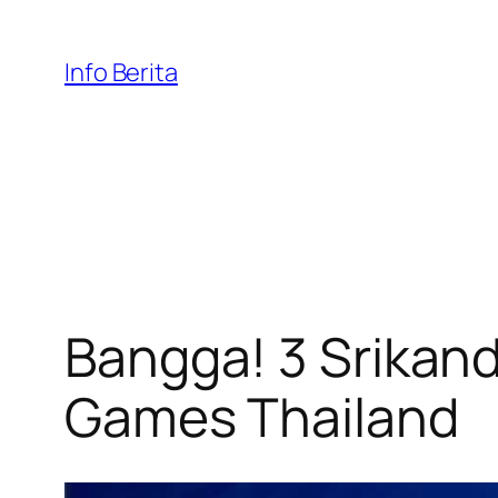
Skip
to
Info Berita
content
Bangga! 3 Srikand
Games Thailand