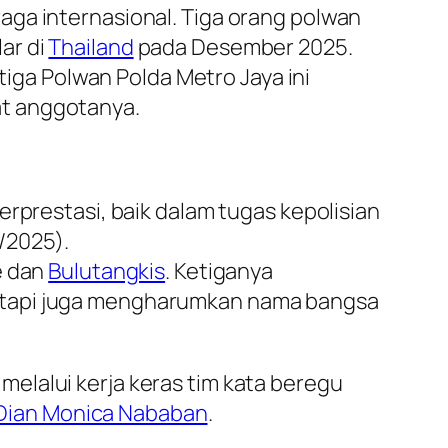
a internasional. Tiga orang polwan
ar di
Thailand
pada Desember 2025.
ga Polwan Polda Metro Jaya ini
at anggotanya.
erprestasi, baik dalam tugas kepolisian
/2025).
e dan
Bulutangkis
. Ketiganya
tetapi juga mengharumkan nama bangsa
elalui kerja keras tim kata beregu
 Dian Monica Nababan
.