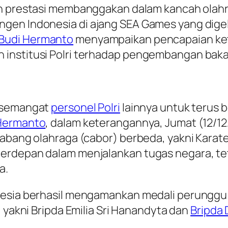
prestasi membanggakan dalam kancah olahrag
gen Indonesia di ajang SEA Games yang digel
Budi Hermanto
menyampaikan pencapaian keti
 institusi Polri terhadap pengembangan bak
u semangat
personel Polri
lainnya untuk terus b
Hermanto
, dalam keterangannya, Jumat (12/12
cabang olahraga (cabor) berbeda, yakni Karat
terdepan dalam menjalankan tugas negara, 
a.
nesia berhasil mengamankan medali perunggu m
yakni Bripda Emilia Sri Hanandyta dan
Bripda