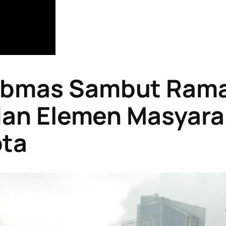
tibmas Sambut Rama
 dan Elemen Masyara
ota