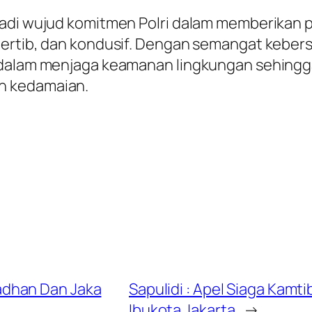
jadi wujud komitmen Polri dalam memberikan 
tertib, dan kondusif. Dengan semangat keber
f dalam menjaga keamanan lingkungan sehing
h kedamaian.
adhan Dan Jaka
Sapulidi : Apel Siaga Ka
Ibukota Jakarta
→