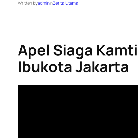
Written by
admin
in
Berita Utama
Apel Siaga Kam
Ibukota Jakarta