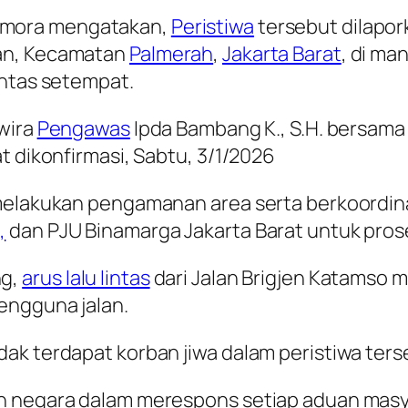
mora mengatakan,
Peristiwa
tersebut dilapork
tan, Kecamatan
Palmerah
,
Jakarta Barat
, di m
intas setempat.
rwira
Pengawas
Ipda Bambang K., S.H. bersama
t dikonfirmasi, Sabtu, 3/1/2026
g melakukan pengamanan area serta berkoord
,
dan PJU Binamarga Jakarta Barat untuk pro
ng,
arus lalu lintas
dari Jalan Brigjen Katamso m
engguna jalan.
ak terdapat korban jiwa dalam peristiwa ters
n negara dalam merespons setiap aduan masya