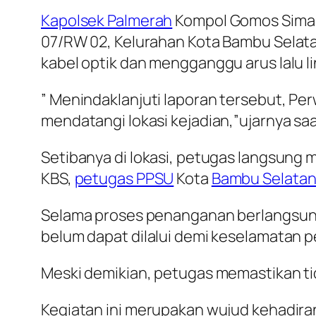
Kapolsek Palmerah
Kompol Gomos Sima
07/RW 02, Kelurahan Kota Bambu Sela
kabel optik dan mengganggu arus lalu l
” Menindaklanjuti laporan tersebut, Pe
mendatangi lokasi kejadian,”ujarnya saa
Setibanya di lokasi, petugas langsun
KBS,
petugas PPSU
Kota
Bambu Selatan
Selama proses penanganan berlangsu
belum dapat dilalui demi keselamatan p
Meski demikian, petugas memastikan tid
Kegiatan ini merupakan wujud kehadira